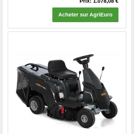
Prix: 1.078,08 €
Acheter sur AgriEuro