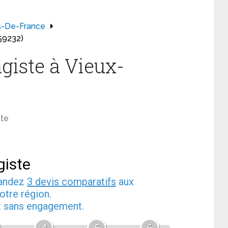
s-De-France
59232)
giste à Vieux-
ste
giste
mandez
3 devis comparatifs
aux
otre région.
et sans engagement.