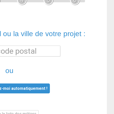
4
5
6
ou la ville de votre projet :
ou
z-moi automatiquement !
 la liste des métiers