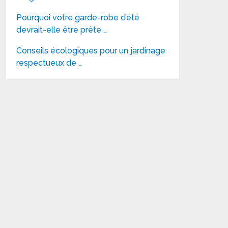
Pourquoi votre garde-robe d’été
devrait-elle être prête …
Conseils écologiques pour un jardinage
respectueux de …