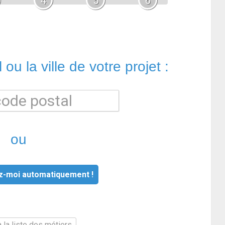
4
5
6
ou la ville de votre projet :
ou
z-moi automatiquement !
 la liste des métiers