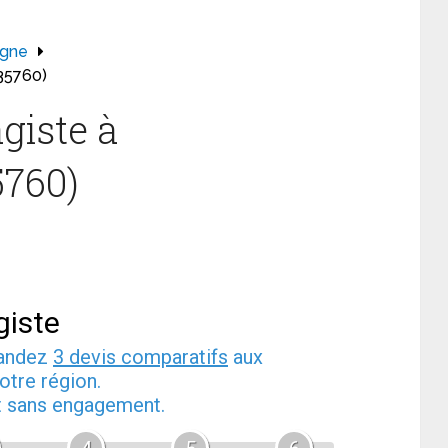
agne
35760)
giste à
760)
giste
mandez
3 devis comparatifs
aux
otre région.
et sans engagement.