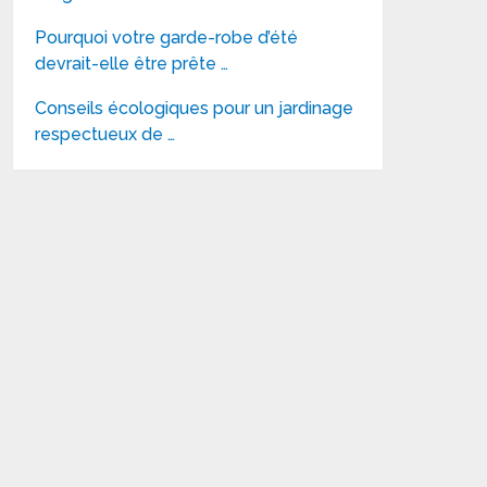
Pourquoi votre garde-robe d’été
devrait-elle être prête …
Conseils écologiques pour un jardinage
respectueux de …