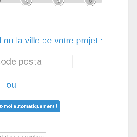
4
5
6
ou la ville de votre projet :
ou
z-moi automatiquement !
 la liste des métiers