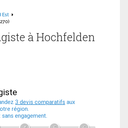
 Est
7270)
giste à Hochfelden
giste
mandez
3 devis comparatifs
aux
otre région.
et sans engagement.