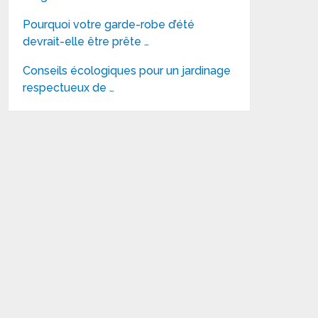
Pourquoi votre garde-robe d’été
devrait-elle être prête …
Conseils écologiques pour un jardinage
respectueux de …