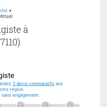
 Est
(67110)
giste à
7110)
giste
mandez
3 devis comparatifs
aux
otre région.
et sans engagement.
4
5
6