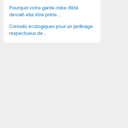
Pourquoi votre garde-robe d’été
devrait-elle être prête …
Conseils écologiques pour un jardinage
respectueux de …